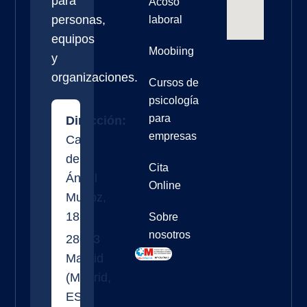
para
Acoso
personas,
laboral
equipos
Moobiing
y
organizaciones.
Cursos de
psicología
para
Dirección:
empresas
Calle
de
Cita
Ángel
Online
Muñoz,
18
Sobre
nosotros
28043
Madrid
(
Madrid
,
ES
)