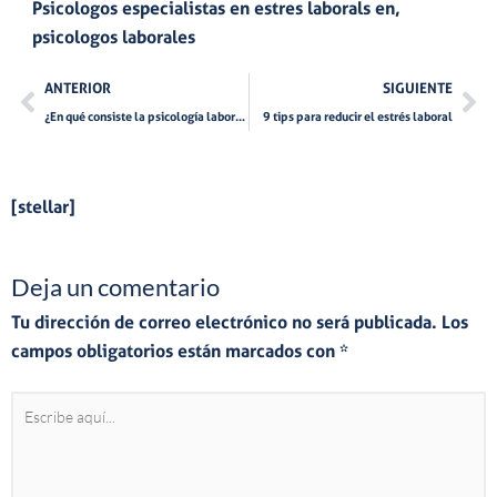
Psicologos especialistas en estres laborals en
,
psicologos laborales
Ant
Si
ANTERIOR
SIGUIENTE
¿En qué consiste la psicología laboral?
9 tips para reducir el estrés laboral
[stellar]
Deja un comentario
Tu dirección de correo electrónico no será publicada.
Los
campos obligatorios están marcados con
*
Escribe
aquí...