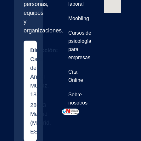
personas,
laboral
equipos
Moobiing
y
organizaciones.
Cursos de
psicología
para
Dirección:
empresas
Calle
de
Cita
Ángel
Online
Muñoz,
18
Sobre
nosotros
28043
Madrid
(
Madrid
,
ES
)