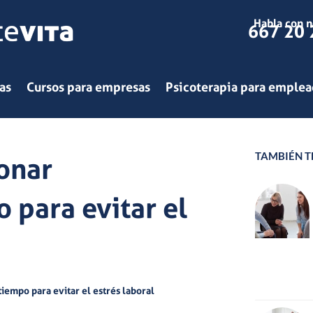
Habla con n
667 20 
as
Cursos para empresas
Psicoterapia para emple
TAMBIÉN TE
onar
 para evitar el
iempo para evitar el estrés laboral