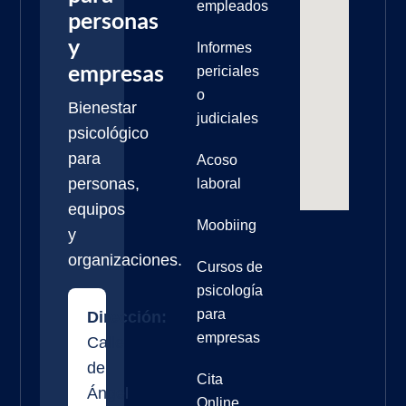
empleados
personas
y
Informes
empresas
periciales
o
Bienestar
judiciales
psicológico
para
Acoso
personas,
laboral
equipos
Moobiing
y
organizaciones.
Cursos de
psicología
para
Dirección:
empresas
Calle
de
Cita
Ángel
Online