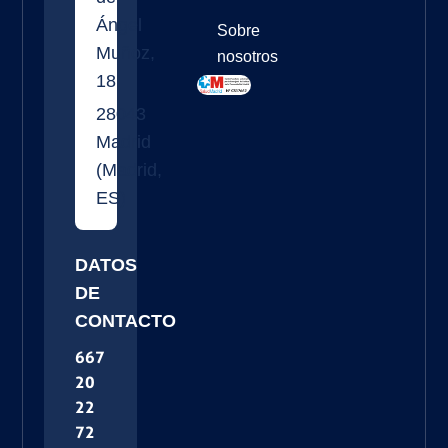
Ángel
Sobre
Muñoz,
nosotros
18
28043
Madrid
(
Madrid
,
ES
)
DATOS
DE
CONTACTO
667
20
22
72