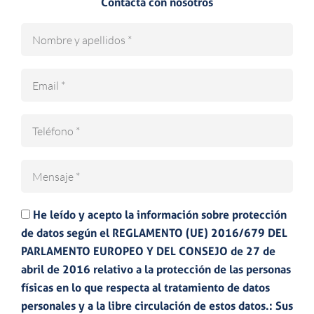
Contacta con nosotros
N
o
m
E
b
m
r
a
e
T
i
e
l
l
M
é
e
f
n
o
He leído y acepto la información sobre protección
s
n
de datos según el REGLAMENTO (UE) 2016/679 DEL
a
o
PARLAMENTO EUROPEO Y DEL CONSEJO de 27 de
j
abril de 2016 relativo a la protección de las personas
e
físicas en lo que respecta al tratamiento de datos
personales y a la libre circulación de estos datos.: Sus