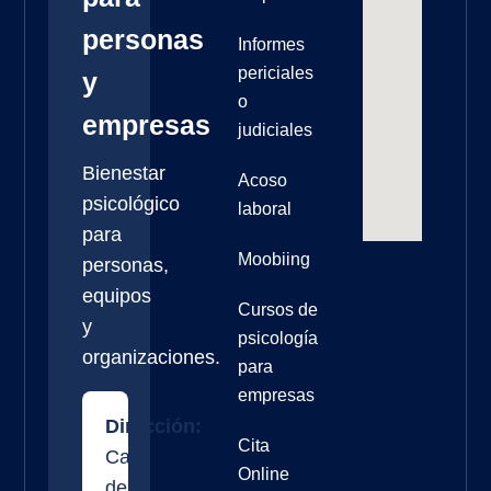
personas
Informes
periciales
y
o
empresas
judiciales
Bienestar
Acoso
psicológico
laboral
para
Moobiing
personas,
equipos
Cursos de
y
psicología
organizaciones.
para
empresas
Dirección:
Cita
Calle
Online
de