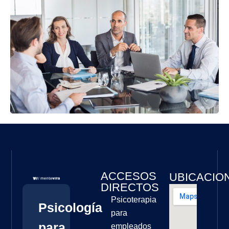
ACCESOS
UBICACIO
DIRECTOS
Psicoterapia
Psicología
para
para
empleados