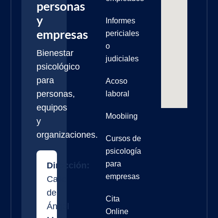
personas
y
Informes
empresas
periciales
o
Bienestar
judiciales
psicológico
para
Acoso
personas,
laboral
equipos
Moobiing
y
organizaciones.
Cursos de
psicología
para
Dirección:
empresas
Calle
de
Cita
Ángel
Online