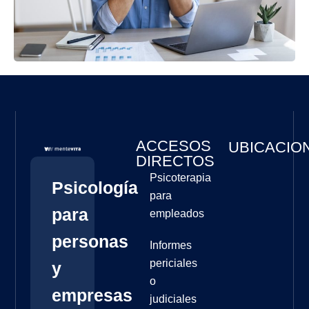
ACCESOS
UBICACIO
DIRECTOS
Psicoterapia
Psicología
para
para
empleados
personas
Informes
periciales
y
o
empresas
judiciales