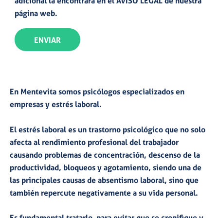
adicional la encontrará en el
AVISO LEGAL
de nuestra
página web.
ENVIAR
En
Mentevita
somos
psicólogos
especializados
en
empresas y
estrés laboral
.
El estrés laboral es un trastorno psicológico que no solo
afecta al rendimiento profesional
del trabajador
causando problemas de concentración, descenso de la
productividad, bloqueos y agotamiento, siendo
una de
las principales causas de absentismo laboral,
sino que
también repercute negativamente a su
vida personal
.
Es fundamental
tratarlo
para evitar que se
cronifique
y