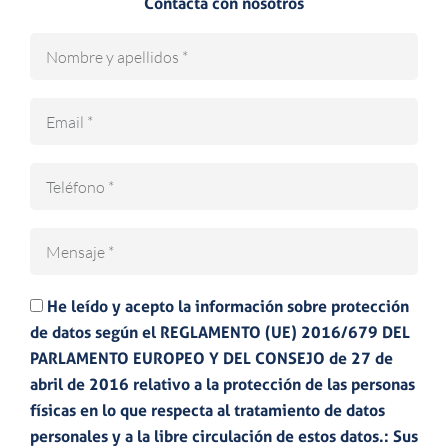
Contacta con nosotros
N
o
m
E
b
m
r
a
e
T
i
e
l
l
M
é
e
f
n
o
He leído y acepto la información sobre protección
s
n
de datos según el REGLAMENTO (UE) 2016/679 DEL
a
o
PARLAMENTO EUROPEO Y DEL CONSEJO de 27 de
j
abril de 2016 relativo a la protección de las personas
e
físicas en lo que respecta al tratamiento de datos
personales y a la libre circulación de estos datos.: Sus