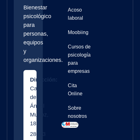
Bienestar
Acoso
psicológico
laboral
para
Moobiing
personas,
equipos
Cursos de
y
psicología
organizaciones.
para
empresas
Dirección:
Cita
Calle
Online
de
Ángel
Sobre
Muñoz,
nosotros
18
28043