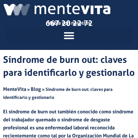
Ir
al
contenido
667 20 22 72
Habla con nosotros
Síndrome de burn out: claves
para identificarlo y gestionarlo
MenteVita
Blog
»
»
Síndrome de burn out: claves para
identificarlo y gestionarlo
El
síndrome de burn out
también conocido como
síndrome
del trabajador quemado
o
síndrome de desgaste
profesional
es una enfermedad laboral reconocida
recientemente como tal por la Organización Mundial de La