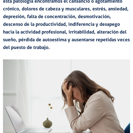
esta patología encontramos el
cansancio
o agotamiento
crónico,
dolores de cabeza
y
musculares
,
estrés
,
ansiedad
,
depresión
, falta de
concentración
,
desmotivación
,
descenso de la productividad
,
indiferencia
y desapego
hacia la actividad profesional,
irritabilidad
,
alteración del
sueño
,
pérdida de autoestima
y
ausentarse
repetidas veces
del puesto de trabajo.