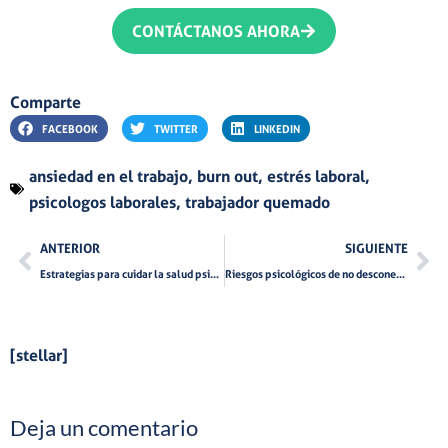
CONTÁCTANOS AHORA
Comparte
FACEBOOK
TWITTER
LINKEDIN
ansiedad en el trabajo
,
burn out
,
estrés laboral
,
psicologos laborales
,
trabajador quemado
Ant
Si
ANTERIOR
SIGUIENTE
Estrategias para cuidar la salud psicológica en el trabajo
Riesgos psicológicos de no desconectar durante las vacaciones
[stellar]
Deja un comentario