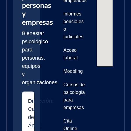
empleados
personas
y
Informes
empresas
periciales
o
Bienestar
judiciales
psicológico
para
Acoso
personas,
laboral
equipos
Moobiing
y
organizaciones.
Cursos de
psicología
para
Dirección:
empresas
Calle
de
Cita
Ángel
Online