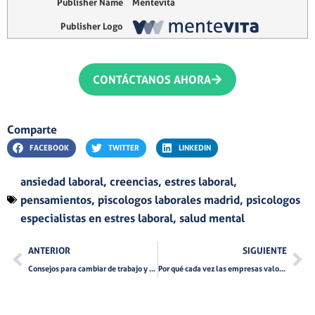
Publisher Name
Mentevita
Publisher Logo
CONTÁCTANOS AHORA
Comparte
FACEBOOK
TWITTER
LINKEDIN
ansiedad laboral
,
creencias
,
estres laboral
,
pensamientos
,
piscologos laborales madrid
,
psicologos
especialistas en estres laboral
,
salud mental
Ant
Si
ANTERIOR
SIGUIENTE
Consejos para cambiar de trabajo y no sufrir en el intento
Por qué cada vez las empresas valoran más las soft skills