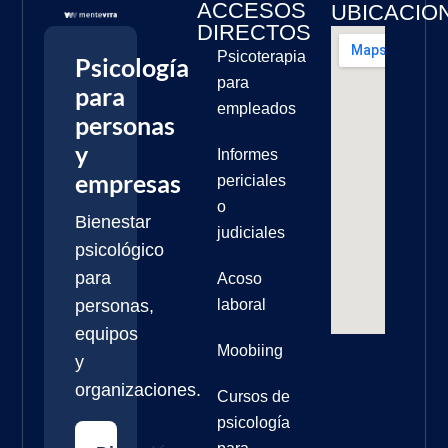
ACCESOS
UBICACIO
DIRECTOS
Psicoterapia
Psicología
para
para
empleados
personas
y
Informes
empresas
periciales
o
Bienestar
judiciales
psicológico
para
Acoso
personas,
laboral
equipos
Moobiing
y
organizaciones.
Cursos de
psicología