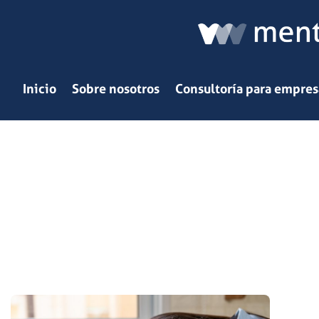
Ir
al
contenido
Inicio
Sobre nosotros
Consultoría para empres
CREENCIAS
MenteVita
»
creencias