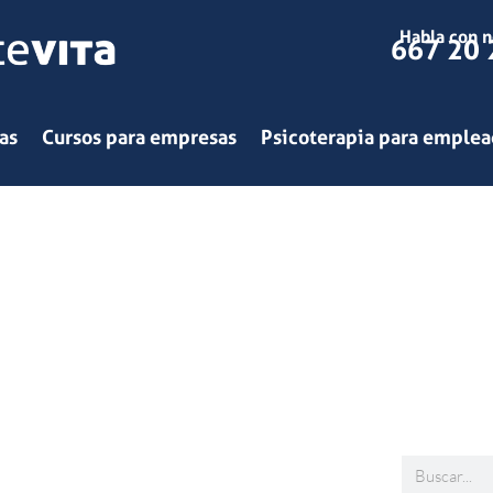
Habla con n
667 20 
as
Cursos para empresas
Psicoterapia para emple
Buscar