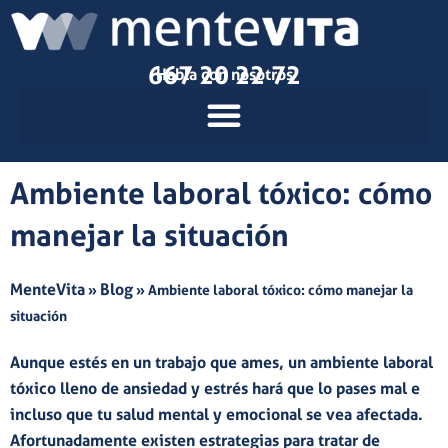
Ir
al
contenido
667 20 22 72
Habla con nosotros
Ambiente laboral tóxico: cómo
manejar la situación
MenteVita
Blog
»
»
Ambiente laboral tóxico: cómo manejar la
situación
Aunque estés en un trabajo que ames,
un
ambiente laboral
tóxico
lleno de
ansiedad
y
estrés
hará que
lo pases mal e
incluso que
tu salud mental y emocional se vea afectada
.
Afortunadamente existen estrategias para tratar de