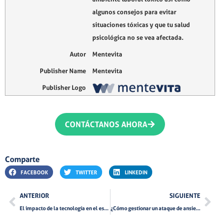
algunos consejos para evitar
situaciones tóxicas y que tu salud
psicológica no se vea afectada.
Autor
Mentevita
Publisher Name
Mentevita
Publisher Logo
CONTÁCTANOS AHORA
Comparte
FACEBOOK
TWITTER
LINKEDIN
Ant
Si
ANTERIOR
SIGUIENTE
El impacto de la tecnología en el estrés y la ansiedad laboral
¿Cómo gestionar un ataque de ansiedad en el trabajo?