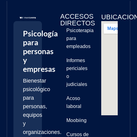
ACCESOS
UBICACIO
DIRECTOS
Psicoterapia
Psicología
para
para
empleados
personas
y
Informes
empresas
periciales
o
Bienestar
judiciales
psicológico
para
Acoso
personas,
laboral
equipos
Moobiing
y
organizaciones.
Cursos de