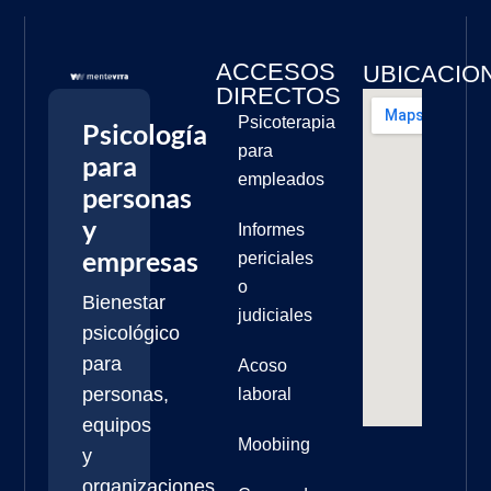
ACCESOS
UBICACIO
DIRECTOS
Psicoterapia
Psicología
para
para
empleados
personas
y
Informes
empresas
periciales
o
Bienestar
judiciales
psicológico
para
Acoso
personas,
laboral
equipos
Moobiing
y
organizaciones.