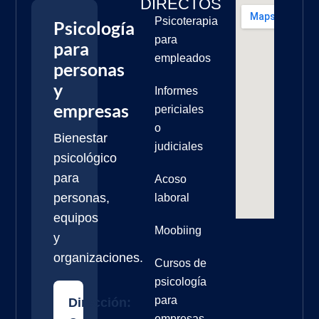
DIRECTOS
Psicoterapia
Psicología
para
para
empleados
personas
y
Informes
empresas
periciales
o
Bienestar
judiciales
psicológico
para
Acoso
personas,
laboral
equipos
Moobiing
y
organizaciones.
Cursos de
psicología
para
Dirección:
empresas