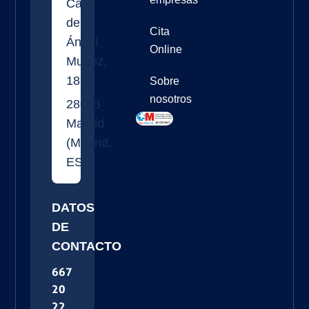
Calle
de
Cita
Ángel
Online
Muñoz,
18
Sobre
nosotros
28043
Madrid
(
Madrid
,
ES
)
DATOS
DE
CONTACTO
667
20
22