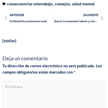
consecuencias teletrabajo
,
consejos
,
salud mental
Ant
Si
ANTERIOR
SIGUIENTE
En MenteVita ¡estrenamos web!
Qué es la monotonía laboral y cómo evitarla
[stellar]
Deja un comentario
Tu dirección de correo electrónico no será publicada.
Los
campos obligatorios están marcados con
*
Escribe
aquí...