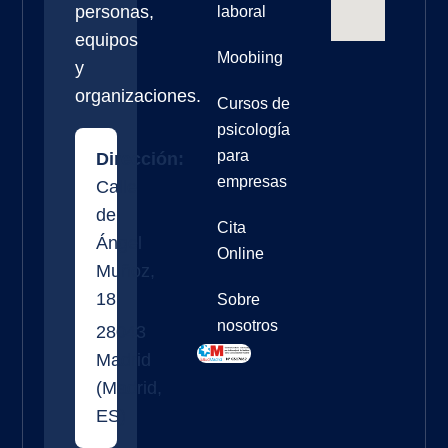
personas,
laboral
equipos
Moobiing
y
organizaciones.
Cursos de
psicología
para
Dirección:
empresas
Calle
de
Cita
Ángel
Online
Muñoz,
18
Sobre
nosotros
28043
Madrid
(
Madrid
,
ES
)