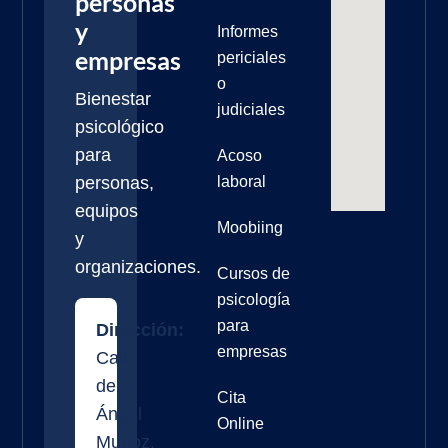
personas
y
Informes
empresas
periciales
o
Bienestar
judiciales
psicológico
para
Acoso
personas,
laboral
equipos
Moobiing
y
organizaciones.
Cursos de
psicología
para
Dirección:
empresas
Calle
de
Cita
Ángel
Online
Muñoz,