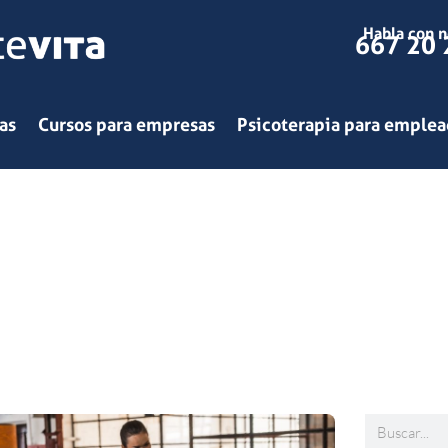
Habla con n
667 20 
as
Cursos para empresas
Psicoterapia para emple
Buscar