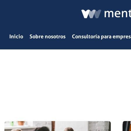
Ir
al
contenido
Inicio
Sobre nosotros
Consultoría para empres
SOFT SKILLS
MenteVita
»
soft skills