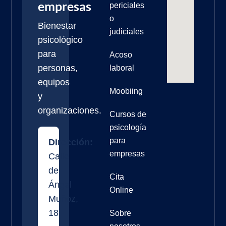
empresas
periciales
o
Bienestar
judiciales
psicológico
para
Acoso
personas,
laboral
equipos
Moobiing
y
organizaciones.
Cursos de
psicología
para
Dirección:
empresas
Calle
de
Cita
Ángel
Online
Muñoz,
18
Sobre