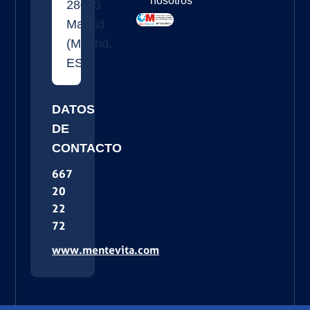
nosotros
28043
Madrid
(
Madrid
,
ES
)
DATOS
DE
CONTACTO
667
20
22
72
www.mentevita.com