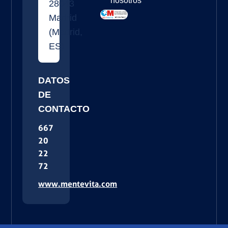
nosotros
28043
Madrid
(
Madrid
,
ES
)
DATOS
DE
CONTACTO
667
20
22
72
www.mentevita.com