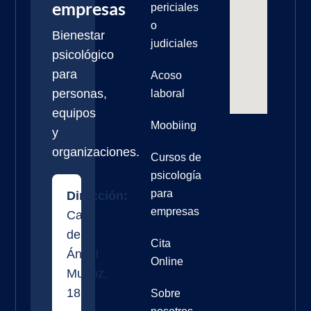
empresas
periciales
o
Bienestar
judiciales
psicológico
para
Acoso
personas,
laboral
equipos
Moobiing
y
organizaciones.
Cursos de
psicología
para
Dirección:
empresas
Calle
de
Cita
Ángel
Online
Muñoz,
18
Sobre