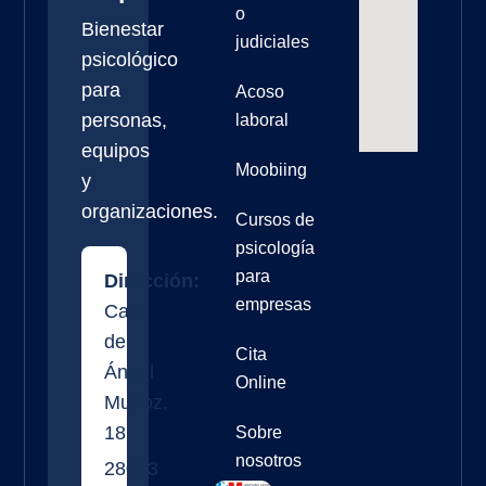
o
Bienestar
judiciales
psicológico
para
Acoso
personas,
laboral
equipos
Moobiing
y
organizaciones.
Cursos de
psicología
para
Dirección:
empresas
Calle
de
Cita
Ángel
Online
Muñoz,
18
Sobre
nosotros
28043